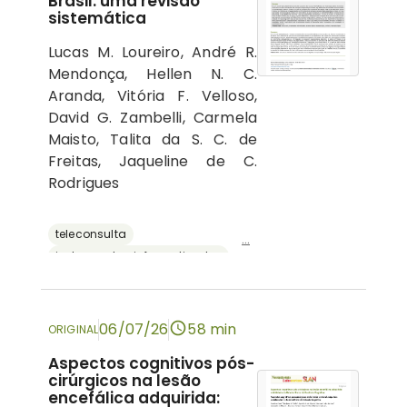
Brasil: uma revisão
sistemática
Lucas M. Loureiro, André R.
Mendonça, Hellen N. C.
Aranda, Vitória F. Velloso,
David G. Zambelli, Carmela
Maisto, Talita da S. C. de
Freitas, Jaqueline de C.
Rodrigues
teleconsulta
...
instrumentos informatizados
recursos digitais
neuropsicologia
avaliação neuropsicológica
06/07/26
58 min
ORIGINAL
Aspectos cognitivos pós-
cirúrgicos na lesão
encefálica adquirida: