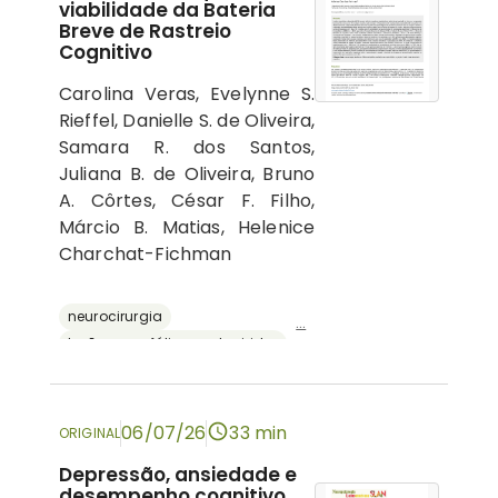
viabilidade da Bateria
Breve de Rastreio
Cognitivo
Carolina Veras, Evelynne S.
Rieffel, Danielle S. de Oliveira,
Samara R. dos Santos,
Juliana B. de Oliveira, Bruno
A. Côrtes, César F. Filho,
Márcio B. Matias, Helenice
Charchat-Fichman
neurocirurgia
...
lesões encefálicas adquiridas
avaliação neuropsicológica
cognição
bateria breve de rastreio cognitivo
06/07/26
33 min
ORIGINAL
Depressão, ansiedade e
desempenho cognitivo