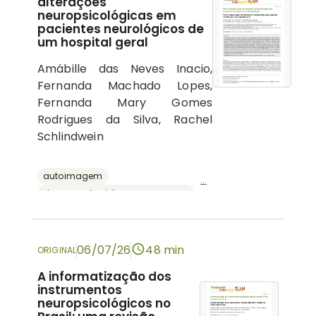
alterações
neuropsicológicas em
pacientes neurológicos de
um hospital geral
Amábille das Neves Inacio,
Fernanda Machado Lopes,
Fernanda Mary Gomes
Rodrigues da Silva, Rachel
Schlindwein
autoimagem
...
doenças do sistema nervoso central
psicologia hospitalar
cognição
neuropsicologia
06/07/26
48 min
ORIGINAL
A informatização dos
instrumentos
neuropsicológicos no