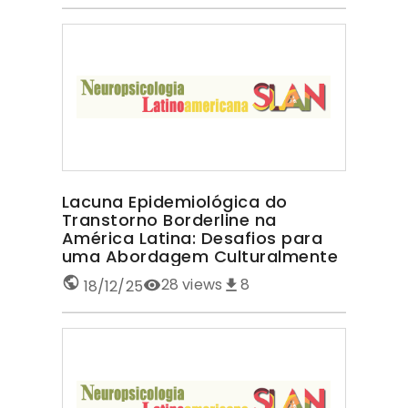
Lacuna Epidemiológica do
Transtorno Borderline na
América Latina: Desafios para
uma Abordagem Culturalmente
Sensível TRANSTORNO
28
views
8
18/12/25
BORDERLINE NA AMÉRICA LATINA