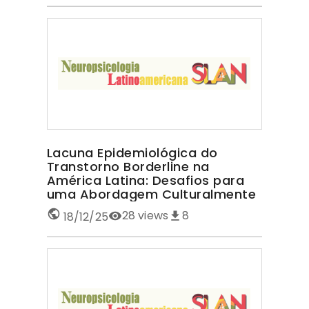
Lacuna Epidemiológica do
Transtorno Borderline na
América Latina: Desafios para
uma Abordagem Culturalmente
Sensível TRANSTORNO
28
views
8
18/12/25
BORDERLINE NA AMÉRICA LATINA