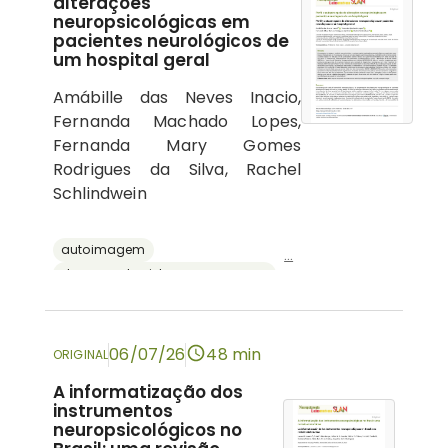
alterações
neuropsicológicas em
pacientes neurológicos de
um hospital geral
Amábille das Neves Inacio,
Fernanda Machado Lopes,
Fernanda Mary Gomes
Rodrigues da Silva, Rachel
Schlindwein
autoimagem
...
doenças do sistema nervoso central
psicologia hospitalar
cognição
neuropsicologia
06/07/26
48 min
ORIGINAL
A informatização dos
instrumentos
neuropsicológicos no