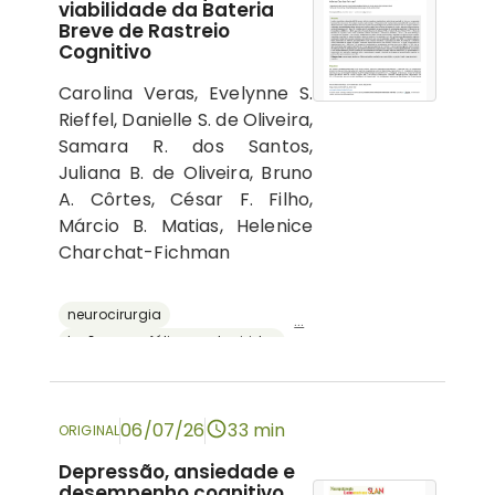
viabilidade da Bateria
Breve de Rastreio
Cognitivo
Carolina Veras, Evelynne S.
Rieffel, Danielle S. de Oliveira,
Samara R. dos Santos,
Juliana B. de Oliveira, Bruno
A. Côrtes, César F. Filho,
Márcio B. Matias, Helenice
Charchat-Fichman
neurocirurgia
...
lesões encefálicas adquiridas
avaliação neuropsicológica
cognição
bateria breve de rastreio cognitivo
06/07/26
33 min
ORIGINAL
Depressão, ansiedade e
desempenho cognitivo