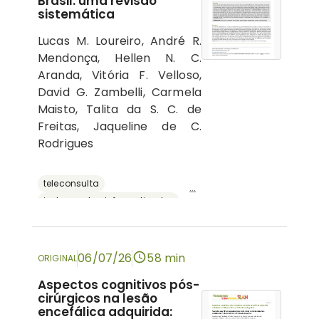
Brasil: uma revisão
sistemática
Lucas M. Loureiro, André R.
Mendonça, Hellen N. C.
Aranda, Vitória F. Velloso,
David G. Zambelli, Carmela
Maisto, Talita da S. C. de
Freitas, Jaqueline de C.
Rodrigues
teleconsulta
...
instrumentos informatizados
recursos digitais
neuropsicologia
avaliação neuropsicológica
06/07/26
58 min
ORIGINAL
Aspectos cognitivos pós-
cirúrgicos na lesão
encefálica adquirida: