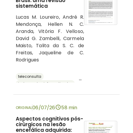
Brasil: uma revisão
sistemática
Lucas M. Loureiro, André R.
Mendonça, Hellen N. C.
Aranda, Vitória F. Velloso,
David G. Zambelli, Carmela
Maisto, Talita da S. C. de
Freitas, Jaqueline de C.
Rodrigues
teleconsulta
...
instrumentos informatizados
recursos digitais
neuropsicologia
avaliação neuropsicológica
06/07/26
58 min
ORIGINAL
Aspectos cognitivos pós-
cirúrgicos na lesão
encefálica adquirida: