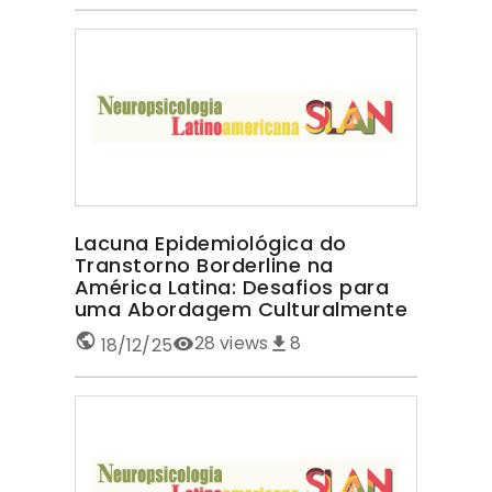
Lacuna Epidemiológica do
Transtorno Borderline na
América Latina: Desafios para
uma Abordagem Culturalmente
Sensível TRANSTORNO
28
views
8
18/12/25
BORDERLINE NA AMÉRICA LATINA