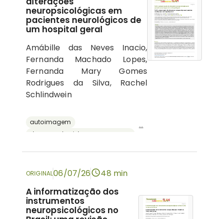
alterações
neuropsicológicas em
pacientes neurológicos de
um hospital geral
Amábille das Neves Inacio,
Fernanda Machado Lopes,
Fernanda Mary Gomes
Rodrigues da Silva, Rachel
Schlindwein
autoimagem
...
doenças do sistema nervoso central
psicologia hospitalar
cognição
neuropsicologia
06/07/26
48 min
ORIGINAL
A informatização dos
instrumentos
neuropsicológicos no