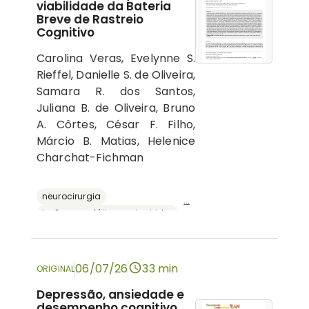
viabilidade da Bateria
Breve de Rastreio
Cognitivo
Carolina Veras, Evelynne S.
Rieffel, Danielle S. de Oliveira,
Samara R. dos Santos,
Juliana B. de Oliveira, Bruno
A. Côrtes, César F. Filho,
Márcio B. Matias, Helenice
Charchat-Fichman
neurocirurgia
...
lesões encefálicas adquiridas
avaliação neuropsicológica
cognição
bateria breve de rastreio cognitivo
06/07/26
33 min
ORIGINAL
Depressão, ansiedade e
desempenho cognitivo