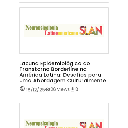
Lacuna Epidemiológica do
Transtorno Borderline na
América Latina: Desafios para
uma Abordagem Culturalmente
Sensível TRANSTORNO
28
views
8
18/12/25
BORDERLINE NA AMÉRICA LATINA