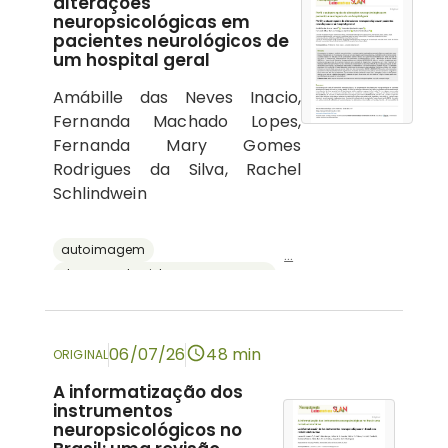
alterações
neuropsicológicas em
pacientes neurológicos de
um hospital geral
Amábille das Neves Inacio,
Fernanda Machado Lopes,
Fernanda Mary Gomes
Rodrigues da Silva, Rachel
Schlindwein
autoimagem
...
doenças do sistema nervoso central
psicologia hospitalar
cognição
neuropsicologia
06/07/26
48 min
ORIGINAL
A informatização dos
instrumentos
neuropsicológicos no