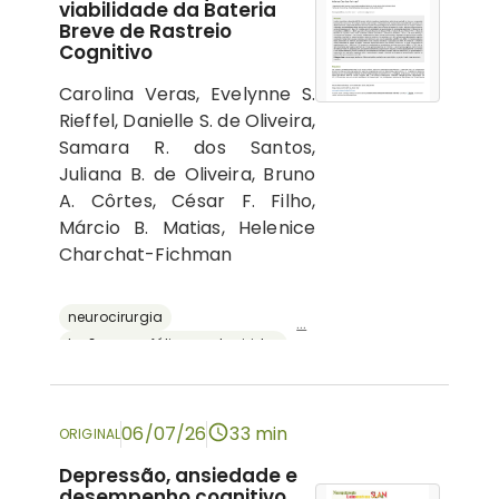
viabilidade da Bateria
Breve de Rastreio
Cognitivo
Carolina Veras, Evelynne S.
Rieffel, Danielle S. de Oliveira,
Samara R. dos Santos,
Juliana B. de Oliveira, Bruno
A. Côrtes, César F. Filho,
Márcio B. Matias, Helenice
Charchat-Fichman
neurocirurgia
...
lesões encefálicas adquiridas
avaliação neuropsicológica
cognição
bateria breve de rastreio cognitivo
06/07/26
33 min
ORIGINAL
Depressão, ansiedade e
desempenho cognitivo