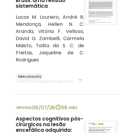
Brasil: uma revisão
sistemática
Lucas M. Loureiro, André R.
Mendonça, Hellen N. C.
Aranda, Vitória F. Velloso,
David G. Zambelli, Carmela
Maisto, Talita da S. C. de
Freitas, Jaqueline de C.
Rodrigues
teleconsulta
...
instrumentos informatizados
recursos digitais
neuropsicologia
avaliação neuropsicológica
06/07/26
58 min
ORIGINAL
Aspectos cognitivos pós-
cirúrgicos na lesão
encefálica adquirida: