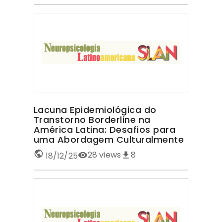
Lacuna Epidemiológica do
Transtorno Borderline na
América Latina: Desafios para
uma Abordagem Culturalmente
Sensível TRANSTORNO
28
views
8
18/12/25
BORDERLINE NA AMÉRICA LATINA