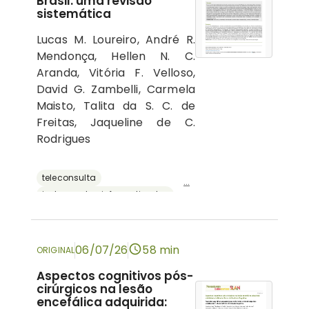
Brasil: uma revisão
sistemática
Lucas M. Loureiro, André R.
Mendonça, Hellen N. C.
Aranda, Vitória F. Velloso,
David G. Zambelli, Carmela
Maisto, Talita da S. C. de
Freitas, Jaqueline de C.
Rodrigues
teleconsulta
...
instrumentos informatizados
recursos digitais
neuropsicologia
avaliação neuropsicológica
06/07/26
58 min
ORIGINAL
Aspectos cognitivos pós-
cirúrgicos na lesão
encefálica adquirida: