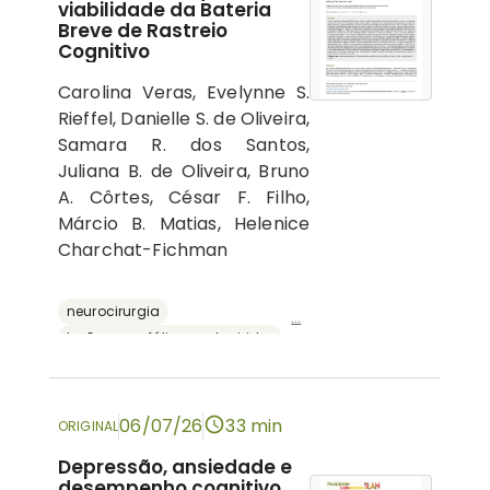
viabilidade da Bateria
Breve de Rastreio
Cognitivo
Carolina Veras, Evelynne S.
Rieffel, Danielle S. de Oliveira,
Samara R. dos Santos,
Juliana B. de Oliveira, Bruno
A. Côrtes, César F. Filho,
Márcio B. Matias, Helenice
Charchat-Fichman
neurocirurgia
...
lesões encefálicas adquiridas
avaliação neuropsicológica
cognição
bateria breve de rastreio cognitivo
06/07/26
33 min
ORIGINAL
Depressão, ansiedade e
desempenho cognitivo