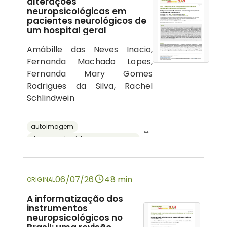
alterações
neuropsicológicas em
pacientes neurológicos de
um hospital geral
Amábille das Neves Inacio,
Fernanda Machado Lopes,
Fernanda Mary Gomes
Rodrigues da Silva, Rachel
Schlindwein
autoimagem
...
doenças do sistema nervoso central
psicologia hospitalar
cognição
neuropsicologia
06/07/26
48 min
ORIGINAL
A informatização dos
instrumentos
neuropsicológicos no