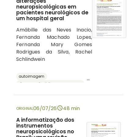
alterações
neuropsicológicas em
pacientes neurológicos de
um hospital geral
Amábille das Neves Inacio,
Fernanda Machado Lopes,
Fernanda Mary Gomes
Rodrigues da Silva, Rachel
Schlindwein
autoimagem
...
doenças do sistema nervoso central
psicologia hospitalar
cognição
neuropsicologia
06/07/26
48 min
ORIGINAL
A informatização dos
instrumentos
neuropsicológicos no