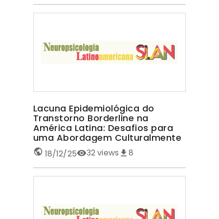
Lacuna Epidemiológica do
Transtorno Borderline na
América Latina: Desafios para
uma Abordagem Culturalmente
Sensível TRANSTORNO
32
views
8
18/12/25
BORDERLINE NA AMÉRICA LATINA