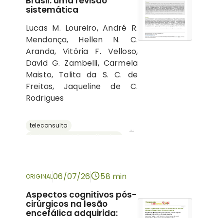
Brasil: uma revisão
sistemática
Lucas M. Loureiro, André R.
Mendonça, Hellen N. C.
Aranda, Vitória F. Velloso,
David G. Zambelli, Carmela
Maisto, Talita da S. C. de
Freitas, Jaqueline de C.
Rodrigues
teleconsulta
...
instrumentos informatizados
recursos digitais
neuropsicologia
avaliação neuropsicológica
06/07/26
58 min
ORIGINAL
Aspectos cognitivos pós-
cirúrgicos na lesão
encefálica adquirida: