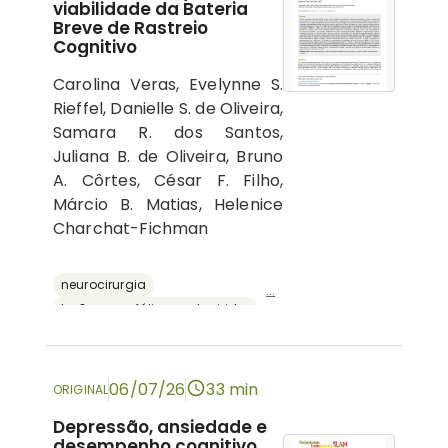
viabilidade da Bateria
Breve de Rastreio
Cognitivo
Carolina Veras, Evelynne S.
Rieffel, Danielle S. de Oliveira,
Samara R. dos Santos,
Juliana B. de Oliveira, Bruno
A. Côrtes, César F. Filho,
Márcio B. Matias, Helenice
Charchat-Fichman
neurocirurgia
...
lesões encefálicas adquiridas
avaliação neuropsicológica
cognição
bateria breve de rastreio cognitivo
06/07/26
33 min
ORIGINAL
Depressão, ansiedade e
desempenho cognitivo