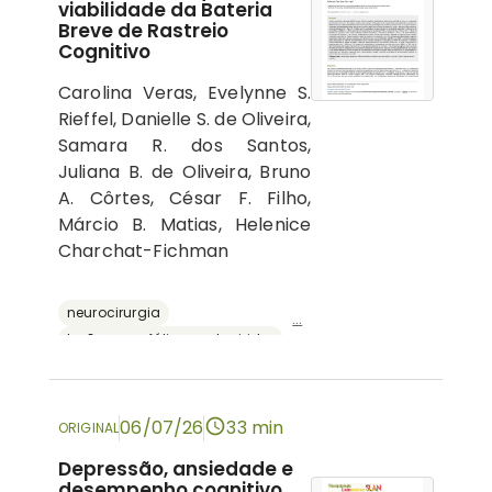
viabilidade da Bateria
Breve de Rastreio
Cognitivo
Carolina Veras, Evelynne S.
Rieffel, Danielle S. de Oliveira,
Samara R. dos Santos,
Juliana B. de Oliveira, Bruno
A. Côrtes, César F. Filho,
Márcio B. Matias, Helenice
Charchat-Fichman
neurocirurgia
...
lesões encefálicas adquiridas
avaliação neuropsicológica
cognição
bateria breve de rastreio cognitivo
06/07/26
33 min
ORIGINAL
Depressão, ansiedade e
desempenho cognitivo