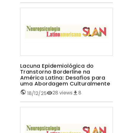
Lacuna Epidemiológica do
Transtorno Borderline na
América Latina: Desafios para
uma Abordagem Culturalmente
Sensível TRANSTORNO
28
views
8
18/12/25
BORDERLINE NA AMÉRICA LATINA