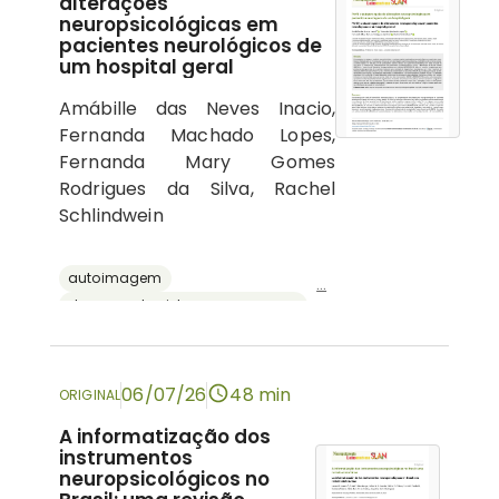
alterações
neuropsicológicas em
pacientes neurológicos de
um hospital geral
Amábille das Neves Inacio,
Fernanda Machado Lopes,
Fernanda Mary Gomes
Rodrigues da Silva, Rachel
Schlindwein
autoimagem
...
doenças do sistema nervoso central
psicologia hospitalar
cognição
neuropsicologia
06/07/26
48 min
ORIGINAL
A informatização dos
instrumentos
neuropsicológicos no