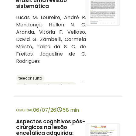
Brasil: uma revisão
sistemática
Lucas M. Loureiro, André R.
Mendonça, Hellen N. C.
Aranda, Vitória F. Velloso,
David G. Zambelli, Carmela
Maisto, Talita da S. C. de
Freitas, Jaqueline de C.
Rodrigues
teleconsulta
...
instrumentos informatizados
recursos digitais
neuropsicologia
avaliação neuropsicológica
06/07/26
58 min
ORIGINAL
Aspectos cognitivos pós-
cirúrgicos na lesão
encefálica adquirida: