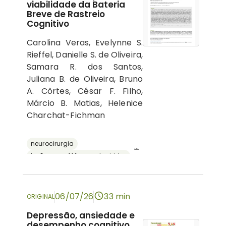
viabilidade da Bateria
Breve de Rastreio
Cognitivo
Carolina Veras, Evelynne S.
Rieffel, Danielle S. de Oliveira,
Samara R. dos Santos,
Juliana B. de Oliveira, Bruno
A. Côrtes, César F. Filho,
Márcio B. Matias, Helenice
Charchat-Fichman
neurocirurgia
...
lesões encefálicas adquiridas
avaliação neuropsicológica
cognição
bateria breve de rastreio cognitivo
06/07/26
33 min
ORIGINAL
Depressão, ansiedade e
desempenho cognitivo