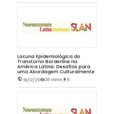
Lacuna Epidemiológica do
Transtorno Borderline na
América Latina: Desafios para
uma Abordagem Culturalmente
Sensível TRANSTORNO
28
views
8
18/12/25
BORDERLINE NA AMÉRICA LATINA