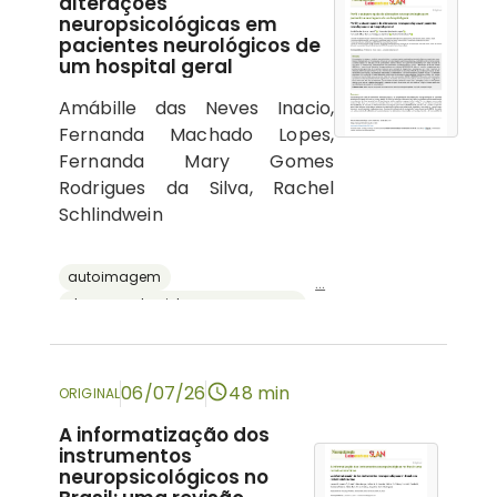
alterações
neuropsicológicas em
pacientes neurológicos de
um hospital geral
Amábille das Neves Inacio,
Fernanda Machado Lopes,
Fernanda Mary Gomes
Rodrigues da Silva, Rachel
Schlindwein
autoimagem
...
doenças do sistema nervoso central
psicologia hospitalar
cognição
neuropsicologia
06/07/26
48 min
ORIGINAL
A informatização dos
instrumentos
neuropsicológicos no