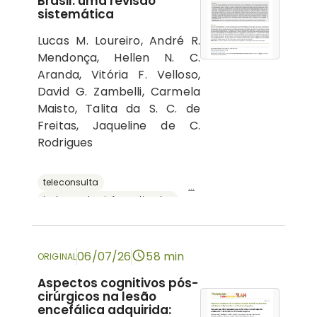
Brasil: uma revisão
sistemática
Lucas M. Loureiro, André R.
Mendonça, Hellen N. C.
Aranda, Vitória F. Velloso,
David G. Zambelli, Carmela
Maisto, Talita da S. C. de
Freitas, Jaqueline de C.
Rodrigues
teleconsulta
...
instrumentos informatizados
recursos digitais
neuropsicologia
avaliação neuropsicológica
06/07/26
58 min
ORIGINAL
Aspectos cognitivos pós-
cirúrgicos na lesão
encefálica adquirida: