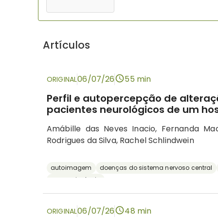
Artículos
06/07/26
55 min
ORIGINAL
Perfil e autopercepção de altera
pacientes neurológicos de um hos
Amábille das Neves Inacio, Fernanda M
Rodrigues da Silva, Rachel Schlindwein
autoimagem
doenças do sistema nervoso central
neuropsicologia
06/07/26
48 min
ORIGINAL