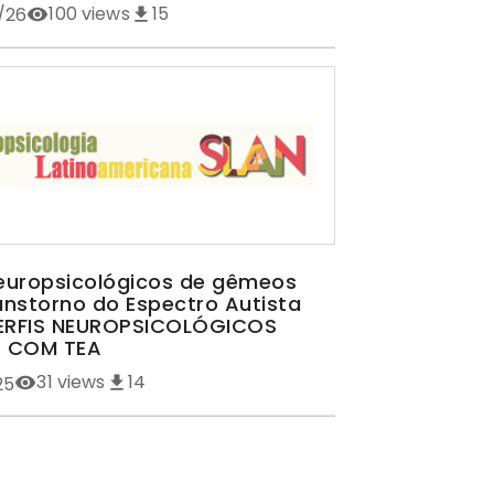
100
views
15
/26
neuropsicológicos de gêmeos
nstorno do Espectro Autista
PERFIS NEUROPSICOLÓGICOS
 COM TEA
31
views
14
25