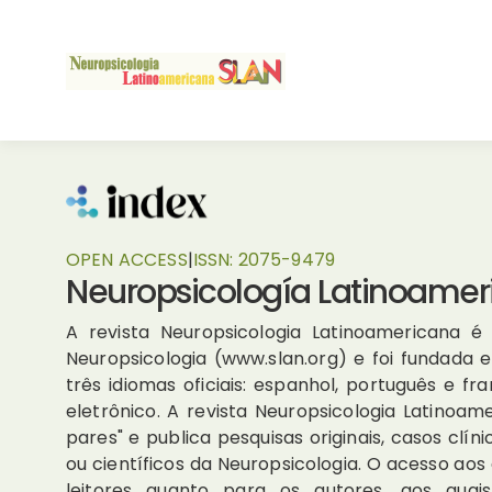
OPEN ACCESS
|
ISSN:
2075-9479
Neuropsicología Latinoamer
A revista Neuropsicologia Latinoamericana é 
Neuropsicologia (www.slan.org) e foi fundada
três idiomas oficiais: espanhol, português e 
eletrônico. A revista Neuropsicologia Latinoam
pares" e publica pesquisas originais, casos clí
ou científicos da Neuropsicologia. O acesso aos 
leitores quanto para os autores, aos qu