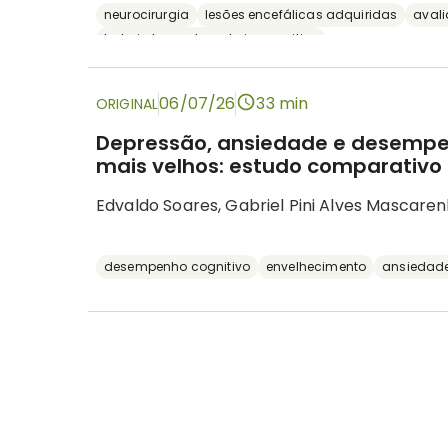
neurocirurgia
lesões encefálicas adquiridas
aval
bateria breve de rastreio cognitivo
06/07/26
33 min
ORIGINAL
Depressão, ansiedade e desempe
mais velhos: estudo comparativo 
Edvaldo Soares, Gabriel Pini Alves Mascaren
desempenho cognitivo
envelhecimento
ansiedad