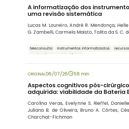
A informatização dos instrumentos
uma revisão sistemática
Lucas M. Loureiro, André R. Mendonça, Hellen
G. Zambelli, Carmela Maisto, Talita da S. C. 
teleconsulta
instrumentos informatizados
recursos
avaliação neuropsicológica
06/07/26
58 min
ORIGINAL
Aspectos cognitivos pós-cirúrgico
adquirida: viabilidade da Bateria
Carolina Veras, Evelynne S. Rieffel, Daniell
Juliana B. de Oliveira, Bruno A. Côrtes, Cés
Charchat-Fichman