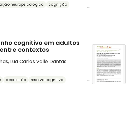
iação neuropsicológica
cognição
...
nho cognitivo em adultos
entre contextos
has, Luã Carlos Valle Dantas
...
e
depressão
reserva cognitiva