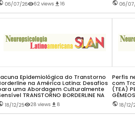
62
views
16
06/07/26
06/07
Lacuna Epidemiológica do Transtorno
Perfis 
Borderline na América Latina: Desafios
com Tra
para uma Abordagem Culturalmente
(TEA) 
Sensível TRANSTORNO BORDERLINE NA
GÊMEOS
AMÉRICA LATINA
28
views
8
18/12/25
18/12/