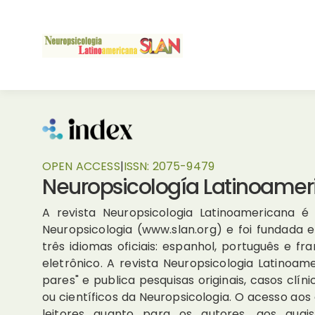
OPEN ACCESS
|
ISSN:
2075-9479
Neuropsicología Latinoamer
A revista Neuropsicologia Latinoamericana é 
Neuropsicologia (www.slan.org) e foi fundada
três idiomas oficiais: espanhol, português e 
eletrônico. A revista Neuropsicologia Latinoam
pares" e publica pesquisas originais, casos clí
ou científicos da Neuropsicologia. O acesso aos 
leitores quanto para os autores, aos qu