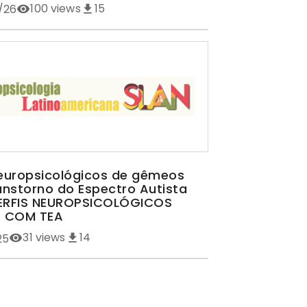
100
views
15
/26
neuropsicológicos de gêmeos
nstorno do Espectro Autista
PERFIS NEUROPSICOLÓGICOS
 COM TEA
31
views
14
25