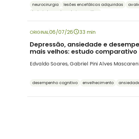
neurocirurgia
lesões encefálicas adquiridas
aval
bateria breve de rastreio cognitivo
06/07/26
33 min
ORIGINAL
Depressão, ansiedade e desempe
mais velhos: estudo comparativo 
Edvaldo Soares, Gabriel Pini Alves Mascaren
desempenho cognitivo
envelhecimento
ansiedad