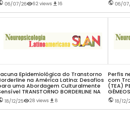
62
views
16
06/07/26
06/07
Lacuna Epidemiológica do Transtorno
Perfis 
Borderline na América Latina: Desafios
com Tra
para uma Abordagem Culturalmente
(TEA) 
Sensível TRANSTORNO BORDERLINE NA
GÊMEOS
AMÉRICA LATINA
28
views
8
18/12/25
18/12/