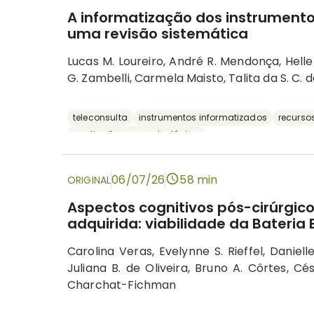
A informatização dos instrumentos
uma revisão sistemática
Lucas M. Loureiro, André R. Mendonça, Hellen
G. Zambelli, Carmela Maisto, Talita da S. C. 
teleconsulta
instrumentos informatizados
recursos
avaliação neuropsicológica
06/07/26
58 min
ORIGINAL
Aspectos cognitivos pós-cirúrgico
adquirida: viabilidade da Bateria
Carolina Veras, Evelynne S. Rieffel, Daniell
Juliana B. de Oliveira, Bruno A. Côrtes, Cés
Charchat-Fichman