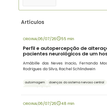
Artículos
06/07/26
55 min
ORIGINAL
Perfil e autopercepção de altera
pacientes neurológicos de um hos
Amábille das Neves Inacio, Fernanda M
Rodrigues da Silva, Rachel Schlindwein
autoimagem
doenças do sistema nervoso central
neuropsicologia
06/07/26
48 min
ORIGINAL