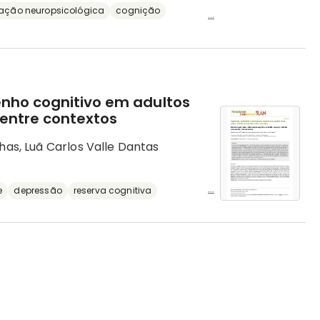
iação neuropsicológica
cognição
...
nho cognitivo em adultos
entre contextos
has, Luã Carlos Valle Dantas
...
e
depressão
reserva cognitiva