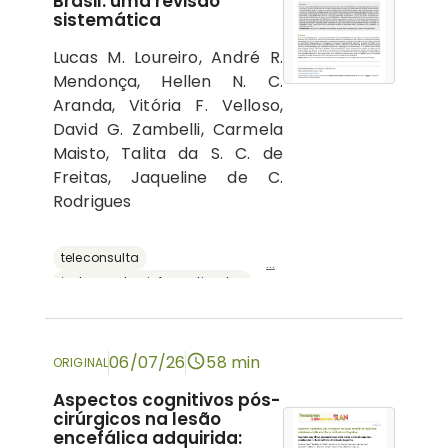
Brasil: uma revisão
sistemática
Lucas M. Loureiro, André R.
Mendonça, Hellen N. C.
Aranda, Vitória F. Velloso,
David G. Zambelli, Carmela
Maisto, Talita da S. C. de
Freitas, Jaqueline de C.
Rodrigues
teleconsulta
...
instrumentos informatizados
recursos digitais
neuropsicologia
avaliação neuropsicológica
06/07/26
58 min
ORIGINAL
Aspectos cognitivos pós-
cirúrgicos na lesão
encefálica adquirida: