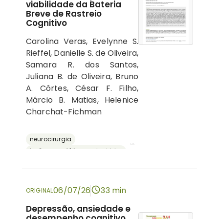
viabilidade da Bateria
Breve de Rastreio
Cognitivo
Carolina Veras, Evelynne S.
Rieffel, Danielle S. de Oliveira,
Samara R. dos Santos,
Juliana B. de Oliveira, Bruno
A. Côrtes, César F. Filho,
Márcio B. Matias, Helenice
Charchat-Fichman
neurocirurgia
...
lesões encefálicas adquiridas
avaliação neuropsicológica
cognição
bateria breve de rastreio cognitivo
06/07/26
33 min
ORIGINAL
Depressão, ansiedade e
desempenho cognitivo