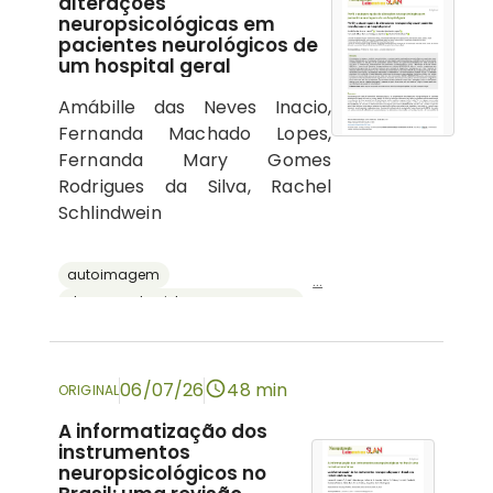
alterações
neuropsicológicas em
pacientes neurológicos de
um hospital geral
Amábille das Neves Inacio,
Fernanda Machado Lopes,
Fernanda Mary Gomes
Rodrigues da Silva, Rachel
Schlindwein
autoimagem
...
doenças do sistema nervoso central
psicologia hospitalar
cognição
neuropsicologia
06/07/26
48 min
ORIGINAL
A informatização dos
instrumentos
neuropsicológicos no