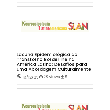
Lacuna Epidemiológica do
Transtorno Borderline na
América Latina: Desafios para
uma Abordagem Culturalmente
Sensível TRANSTORNO
28
views
8
18/12/25
BORDERLINE NA AMÉRICA LATINA