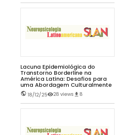
Lacuna Epidemiológica do
Transtorno Borderline na
América Latina: Desafios para
uma Abordagem Culturalmente
Sensível TRANSTORNO
28
views
8
18/12/25
BORDERLINE NA AMÉRICA LATINA