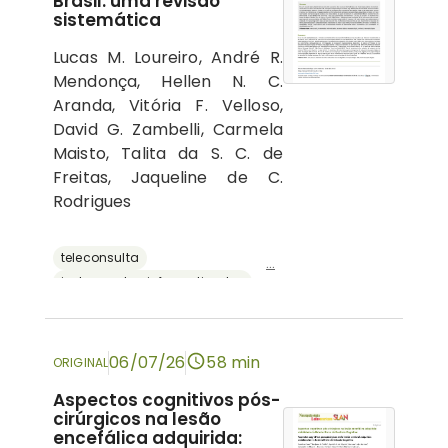
Brasil: uma revisão
sistemática
Lucas M. Loureiro, André R.
Mendonça, Hellen N. C.
Aranda, Vitória F. Velloso,
David G. Zambelli, Carmela
Maisto, Talita da S. C. de
Freitas, Jaqueline de C.
Rodrigues
teleconsulta
...
instrumentos informatizados
recursos digitais
neuropsicologia
avaliação neuropsicológica
06/07/26
58 min
ORIGINAL
Aspectos cognitivos pós-
cirúrgicos na lesão
encefálica adquirida: