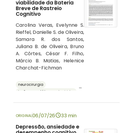
viabilidade da Bateria
Breve de Rastreio
Cognitivo
Carolina Veras, Evelynne S.
Rieffel, Danielle S. de Oliveira,
Samara R. dos Santos,
Juliana B. de Oliveira, Bruno
A. Côrtes, César F. Filho,
Márcio B. Matias, Helenice
Charchat-Fichman
neurocirurgia
...
lesões encefálicas adquiridas
avaliação neuropsicológica
cognição
bateria breve de rastreio cognitivo
06/07/26
33 min
ORIGINAL
Depressão, ansiedade e
desempenho cognitivo