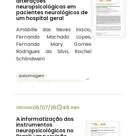
alterações
neuropsicológicas em
pacientes neurológicos de
um hospital geral
Amábille das Neves Inacio,
Fernanda Machado Lopes,
Fernanda Mary Gomes
Rodrigues da Silva, Rachel
Schlindwein
autoimagem
...
doenças do sistema nervoso central
psicologia hospitalar
cognição
neuropsicologia
06/07/26
48 min
ORIGINAL
A informatização dos
instrumentos
neuropsicológicos no