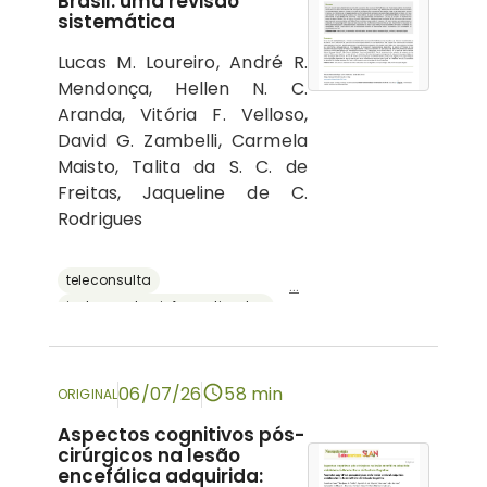
Brasil: uma revisão
sistemática
Lucas M. Loureiro, André R.
Mendonça, Hellen N. C.
Aranda, Vitória F. Velloso,
David G. Zambelli, Carmela
Maisto, Talita da S. C. de
Freitas, Jaqueline de C.
Rodrigues
teleconsulta
...
instrumentos informatizados
recursos digitais
neuropsicologia
avaliação neuropsicológica
06/07/26
58 min
ORIGINAL
Aspectos cognitivos pós-
cirúrgicos na lesão
encefálica adquirida: