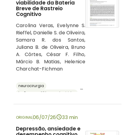
viabilidade da Bateria
Breve de Rastreio
Cognitivo
Carolina Veras, Evelynne S.
Rieffel, Danielle S. de Oliveira,
Samara R. dos Santos,
Juliana B. de Oliveira, Bruno
A. Côrtes, César F. Filho,
Márcio B. Matias, Helenice
Charchat-Fichman
neurocirurgia
...
lesões encefálicas adquiridas
avaliação neuropsicológica
cognição
bateria breve de rastreio cognitivo
06/07/26
33 min
ORIGINAL
Depressão, ansiedade e
desempenho cognitivo