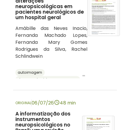
alterações
neuropsicológicas em
pacientes neurológicos de
um hospital geral
Amábille das Neves Inacio,
Fernanda Machado Lopes,
Fernanda Mary Gomes
Rodrigues da Silva, Rachel
Schlindwein
autoimagem
...
doenças do sistema nervoso central
psicologia hospitalar
cognição
neuropsicologia
06/07/26
48 min
ORIGINAL
A informatização dos
instrumentos
neuropsicológicos no