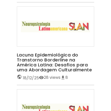
Lacuna Epidemiológica do
Transtorno Borderline na
América Latina: Desafios para
uma Abordagem Culturalmente
Sensível TRANSTORNO
28
views
8
18/12/25
BORDERLINE NA AMÉRICA LATINA