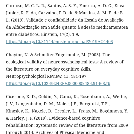
Cardoso, M. C. L. R., Santos, A. S. F., Fonseca, A. D. G., Silva-
Junior, R. F. da, Carvalho, P. D. de & Martins, A. M. E. de B.
L. (2019). Validade e confiabilidade da Escala de Avaliação
da Alfabetização em Saúde quanto à adesão medicamentosa
entre diabéticos. Einstein, 17(2), 1-9.
https://doi.org/10.31744/einstein_journal/2019AO4405
Chaytor, N. & Schmitter-Edgecombe, M. (2003). The
ecological validity of neuropsychological tests: A review of
the literature on everyday cognitive skills.
Neuropsychological Review, 13, 181-197.
https://doi.org/10.1023/B:NERV.0000009483.91468.fb
Cicerone, K. D., Goldin, Y., Ganci, K., Rosenbaum, A., Wethe,
J. V., Langenbahn, D. M., Malec, J.F., Bergquist, T.F.,
Kingsley, K., Nagele, D., Trexler, L., Fraas, M., Bogdanova, Y.
& Harley, J. P. (2019). Evidence-based cognitive
rehabilitation: Systematic review of the literature from 2009
through 2014. Archives of Physical Medicine and