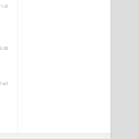
1-21
2-26
7-40