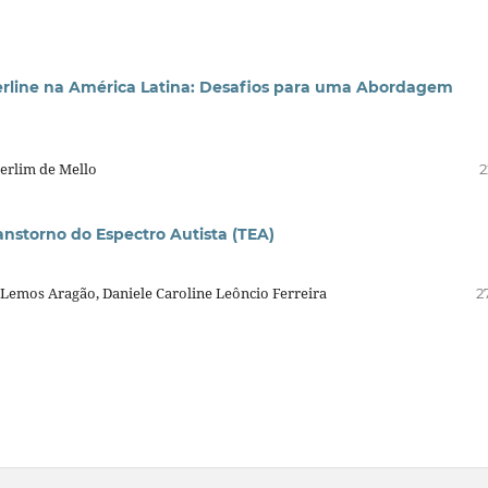
erline na América Latina: Desafios para uma Abordagem
Berlim de Mello
2
nstorno do Espectro Autista (TEA)
 Lemos Aragão, Daniele Caroline Leôncio Ferreira
2