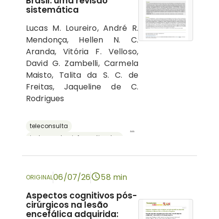
Brasil: uma revisão
sistemática
Lucas M. Loureiro, André R.
Mendonça, Hellen N. C.
Aranda, Vitória F. Velloso,
David G. Zambelli, Carmela
Maisto, Talita da S. C. de
Freitas, Jaqueline de C.
Rodrigues
teleconsulta
...
instrumentos informatizados
recursos digitais
neuropsicologia
avaliação neuropsicológica
06/07/26
58 min
ORIGINAL
Aspectos cognitivos pós-
cirúrgicos na lesão
encefálica adquirida: