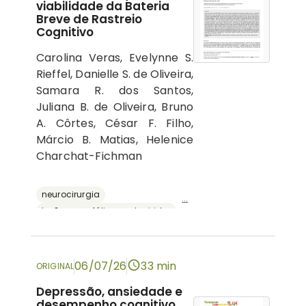
viabilidade da Bateria
Breve de Rastreio
Cognitivo
Carolina Veras, Evelynne S.
Rieffel, Danielle S. de Oliveira,
Samara R. dos Santos,
Juliana B. de Oliveira, Bruno
A. Côrtes, César F. Filho,
Márcio B. Matias, Helenice
Charchat-Fichman
neurocirurgia
...
lesões encefálicas adquiridas
avaliação neuropsicológica
cognição
bateria breve de rastreio cognitivo
06/07/26
33 min
ORIGINAL
Depressão, ansiedade e
desempenho cognitivo