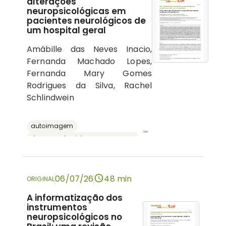
alterações
neuropsicológicas em
pacientes neurológicos de
um hospital geral
Amábille das Neves Inacio,
Fernanda Machado Lopes,
Fernanda Mary Gomes
Rodrigues da Silva, Rachel
Schlindwein
autoimagem
...
doenças do sistema nervoso central
psicologia hospitalar
cognição
neuropsicologia
06/07/26
48 min
ORIGINAL
A informatização dos
instrumentos
neuropsicológicos no