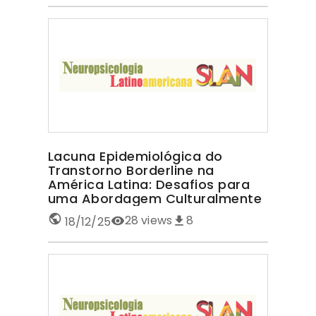
Lacuna Epidemiológica do
Transtorno Borderline na
América Latina: Desafios para
uma Abordagem Culturalmente
Sensível TRANSTORNO
28
views
8
18/12/25
BORDERLINE NA AMÉRICA LATINA