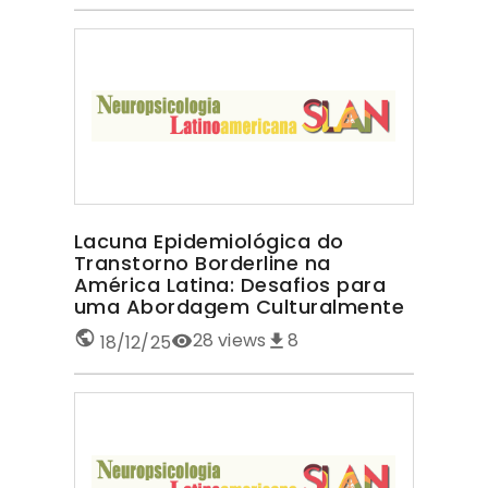
Lacuna Epidemiológica do
Transtorno Borderline na
América Latina: Desafios para
uma Abordagem Culturalmente
Sensível TRANSTORNO
28
views
8
18/12/25
BORDERLINE NA AMÉRICA LATINA