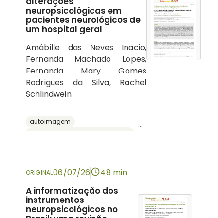
alterações
neuropsicológicas em
pacientes neurológicos de
um hospital geral
Amábille das Neves Inacio,
Fernanda Machado Lopes,
Fernanda Mary Gomes
Rodrigues da Silva, Rachel
Schlindwein
autoimagem
...
doenças do sistema nervoso central
psicologia hospitalar
cognição
neuropsicologia
06/07/26
48 min
ORIGINAL
A informatização dos
instrumentos
neuropsicológicos no