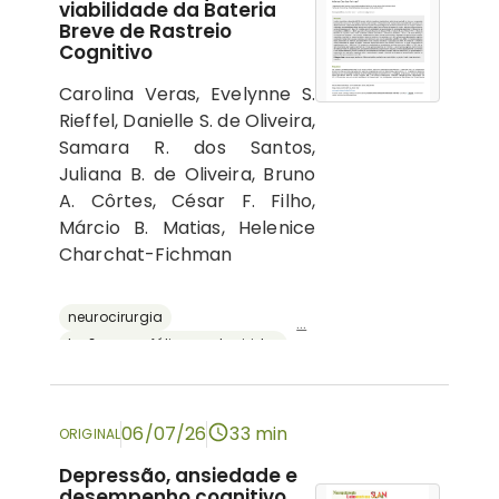
viabilidade da Bateria
Breve de Rastreio
Cognitivo
Carolina Veras, Evelynne S.
Rieffel, Danielle S. de Oliveira,
Samara R. dos Santos,
Juliana B. de Oliveira, Bruno
A. Côrtes, César F. Filho,
Márcio B. Matias, Helenice
Charchat-Fichman
neurocirurgia
...
lesões encefálicas adquiridas
avaliação neuropsicológica
cognição
bateria breve de rastreio cognitivo
06/07/26
33 min
ORIGINAL
Depressão, ansiedade e
desempenho cognitivo