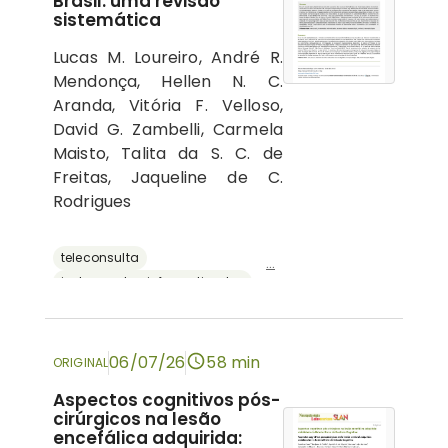
Brasil: uma revisão
sistemática
Lucas M. Loureiro, André R.
Mendonça, Hellen N. C.
Aranda, Vitória F. Velloso,
David G. Zambelli, Carmela
Maisto, Talita da S. C. de
Freitas, Jaqueline de C.
Rodrigues
teleconsulta
...
instrumentos informatizados
recursos digitais
neuropsicologia
avaliação neuropsicológica
06/07/26
58 min
ORIGINAL
Aspectos cognitivos pós-
cirúrgicos na lesão
encefálica adquirida: