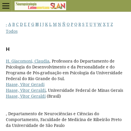
-
A
B
C
D
E
F
G
H
I
J
K
L
M
N
Ñ
O
P
Q
R
S
T
U
V
W
X
Y
Z
Todos
H
H. Giacomoni, Claudia
, Professora do Departamento de
Psicologia do Desenvolvimento e da Personalidade e do
Programa de Pós-graduação em Psicologia da Universidade
Federal do Rio Grande do Sul.
Haase, Vitor Geradi
Haase, Vitor Geraldi
, Universidade Federal de Minas Gerais
Haase, Vitor Geraldi
(Brasil)
, Departamento de Neurociências e Ciências do
Comportamento, Faculdade de Medicina de Ribeirão Preto
da Universidade de São Paulo