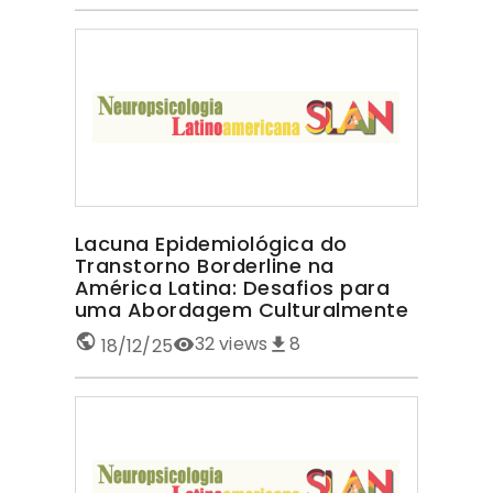
Lacuna Epidemiológica do
Transtorno Borderline na
América Latina: Desafios para
uma Abordagem Culturalmente
Sensível TRANSTORNO
32
views
8
18/12/25
BORDERLINE NA AMÉRICA LATINA