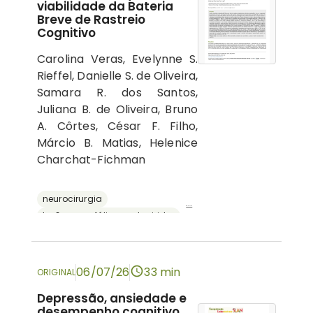
viabilidade da Bateria
Breve de Rastreio
Cognitivo
Carolina Veras, Evelynne S.
Rieffel, Danielle S. de Oliveira,
Samara R. dos Santos,
Juliana B. de Oliveira, Bruno
A. Côrtes, César F. Filho,
Márcio B. Matias, Helenice
Charchat-Fichman
neurocirurgia
...
lesões encefálicas adquiridas
avaliação neuropsicológica
cognição
bateria breve de rastreio cognitivo
06/07/26
33 min
ORIGINAL
Depressão, ansiedade e
desempenho cognitivo