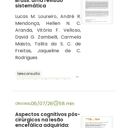
Brasil: uma revisão
sistemática
Lucas M. Loureiro, André R.
Mendonça, Hellen N. C.
Aranda, Vitória F. Velloso,
David G. Zambelli, Carmela
Maisto, Talita da S. C. de
Freitas, Jaqueline de C.
Rodrigues
teleconsulta
...
instrumentos informatizados
recursos digitais
neuropsicologia
avaliação neuropsicológica
06/07/26
58 min
ORIGINAL
Aspectos cognitivos pós-
cirúrgicos na lesão
encefálica adquirida: