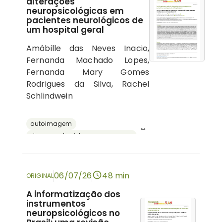
alterações
neuropsicológicas em
pacientes neurológicos de
um hospital geral
Amábille das Neves Inacio,
Fernanda Machado Lopes,
Fernanda Mary Gomes
Rodrigues da Silva, Rachel
Schlindwein
autoimagem
...
doenças do sistema nervoso central
psicologia hospitalar
cognição
neuropsicologia
06/07/26
48 min
ORIGINAL
A informatização dos
instrumentos
neuropsicológicos no