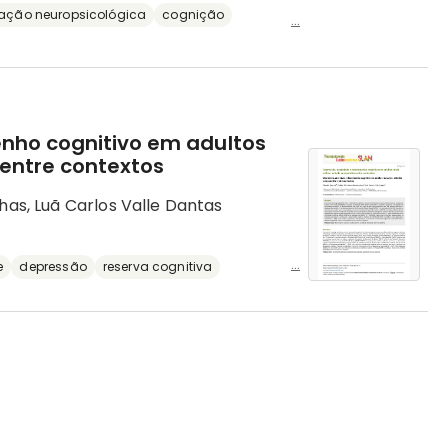
iação neuropsicológica
cognição
...
nho cognitivo em adultos
entre contextos
has, Luã Carlos Valle Dantas
...
e
depressão
reserva cognitiva