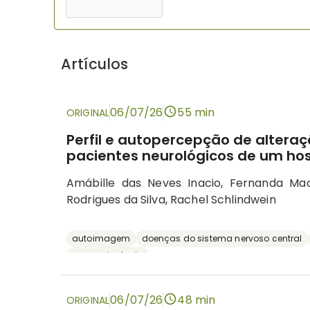
Artículos
06/07/26
55 min
ORIGINAL
Perfil e autopercepção de altera
pacientes neurológicos de um hos
Amábille das Neves Inacio, Fernanda M
Rodrigues da Silva, Rachel Schlindwein
autoimagem
doenças do sistema nervoso central
neuropsicologia
06/07/26
48 min
ORIGINAL