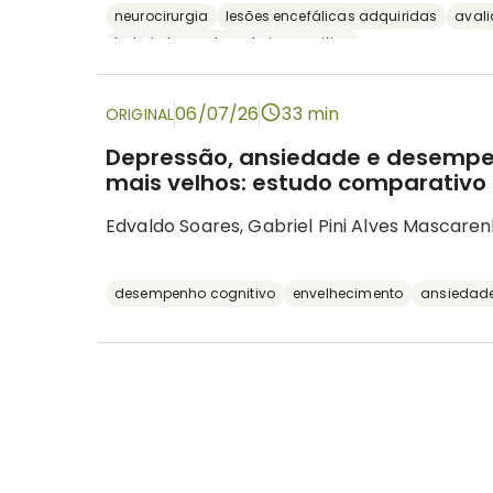
neurocirurgia
lesões encefálicas adquiridas
aval
bateria breve de rastreio cognitivo
06/07/26
33 min
ORIGINAL
Depressão, ansiedade e desempe
mais velhos: estudo comparativo 
Edvaldo Soares, Gabriel Pini Alves Mascaren
desempenho cognitivo
envelhecimento
ansiedad