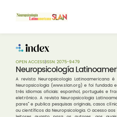
OPEN ACCESS
|
ISSN:
2075-9479
Neuropsicología Latinoamer
A revista Neuropsicologia Latinoamericana é 
Neuropsicologia (www.slan.org) e foi fundada
três idiomas oficiais: espanhol, português e 
eletrônico. A revista Neuropsicologia Latinoam
pares" e publica pesquisas originais, casos clí
ou científicos da Neuropsicologia. O acesso aos 
leitores quanto para os autores, aos qu