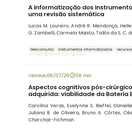
A informatização dos instrumentos
uma revisão sistemática
Lucas M. Loureiro, André R. Mendonça, Hellen
G. Zambelli, Carmela Maisto, Talita da S. C. 
teleconsulta
instrumentos informatizados
recursos
avaliação neuropsicológica
06/07/26
58 min
ORIGINAL
Aspectos cognitivos pós-cirúrgico
adquirida: viabilidade da Bateria
Carolina Veras, Evelynne S. Rieffel, Daniell
Juliana B. de Oliveira, Bruno A. Côrtes, Cés
Charchat-Fichman