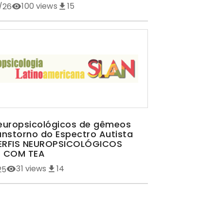
100
views
15
/26
neuropsicológicos de gêmeos
nstorno do Espectro Autista
PERFIS NEUROPSICOLÓGICOS
 COM TEA
31
views
14
25