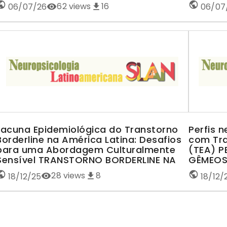
62
views
16
06/07/26
06/07
Lacuna Epidemiológica do Transtorno
Perfis 
Borderline na América Latina: Desafios
com Tra
para uma Abordagem Culturalmente
(TEA) 
Sensível TRANSTORNO BORDERLINE NA
GÊMEOS
AMÉRICA LATINA
28
views
8
18/12/25
18/12/