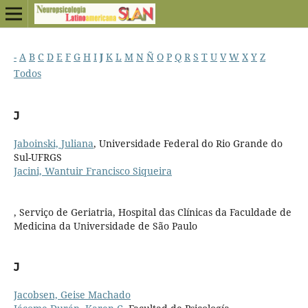
-
A
B
C
D
E
F
G
H
I
J
K
L
M
N
Ñ
O
P
Q
R
S
T
U
V
W
X
Y
Z
Todos
J
Jaboinski, Juliana
, Universidade Federal do Rio Grande do
Sul-UFRGS
Jacini, Wantuir Francisco Siqueira
, Serviço de Geriatria, Hospital das Clínicas da Faculdade de
Medicina da Universidade de São Paulo
J
Jacobsen, Geise Machado