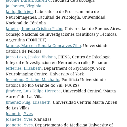
Jácome Durán, Karen C
, Facultad de Psicología
Jaichenco, Virginia
Jaldo, Rodrigo
, Laboratorio de Procesamiento de
Neuroimágenes, Facultad de Psicología, Universidad
Nacional de Córdoba
Janeiro, Jimena Cristina Picón
, Universidad de Buenos Aires.
Consejo Nacional de Investigaciones Científicas y Técnicas,
Argentina (CONICET)
Jannke, Marcela Renata Gonçalves Zilio
, Universidade
Católica de Pelotas
Jarro Lazo, Jessica Viviana
, PIENS, Centro de Psicología
Integral e Investigación en Neurodesarrollo, Ecuador
Jefferies, Elizabeth
, Department of Psychology, York
Neuroimaging Centre, University of York
Jerônimo, Gislaine Machado
, Pontifícia Universidade
Católica do Rio Grande do Sul (PUCRS)
Jiménez, Luis Felipe Herrera
, Universidad Central “Marta
Abreu” de Las Villas
Jiménez-Puig, Elizabeth
, Universidad Central Marta Abreu
de Las Villas
Joanette, Yves
Joanette, Yves
(Canadá)
Joanette, Yves
, Departamento de Medicina University of