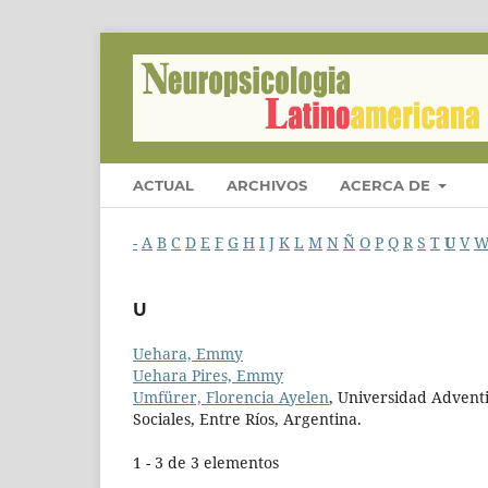
ACTUAL
ARCHIVOS
ACERCA DE
-
A
B
C
D
E
F
G
H
I
J
K
L
M
N
Ñ
O
P
Q
R
S
T
U
V
U
Uehara, Emmy
Uehara Pires, Emmy
Umfürer, Florencia Ayelen
, Universidad Adventi
Sociales, Entre Ríos, Argentina.
1 - 3 de 3 elementos